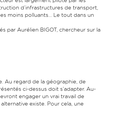
cteur est largement piloté par les
truction d’infrastructures de transport,
cules moins polluants… Le tout dans un
s par Aurélien BIGOT, chercheur sur la
le. Au regard de la géographie, de
résentés ci-dessus doit s’adapter. Au-
devront engager un vrai travail de
alternative existe. Pour cela, une