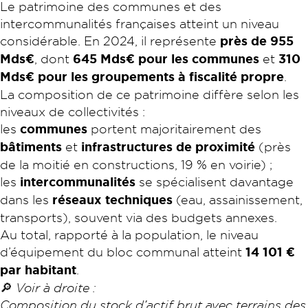
Le patrimoine des communes et des
intercommunalités françaises atteint un niveau
considérable. En 2024, il représente
près de 955
Mds€
, dont
645 Mds€ pour les communes
et
310
Mds€ pour les groupements à fiscalité propre
.
La composition de ce patrimoine diffère selon les
niveaux de collectivités :
les
communes
portent majoritairement des
bâtiments
et
infrastructures de proximité
(près
de la moitié en constructions, 19 % en voirie) ;
les
intercommunalités
se spécialisent davantage
dans les
réseaux techniques
(eau, assainissement,
transports), souvent via des budgets annexes.
Au total, rapporté à la population, le niveau
d’équipement du bloc communal atteint
14 101 €
par habitant
.
🔎
Voir à droite :
Composition du stock d’actif brut avec terrains des