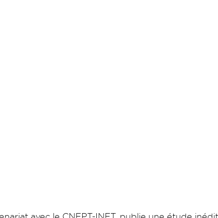
rtenariat avec le CNFPT-INET, publie une étude inéd