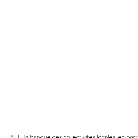
L’AFL, la banque des collectivités locales, en pa