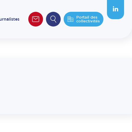
Portail des
urnalistes
collectivités