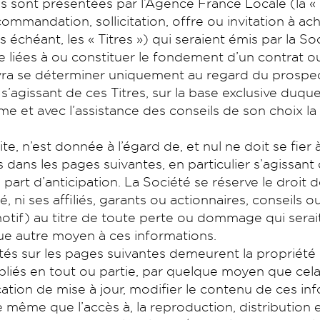
s sont présentées par l’Agence France Locale (la « 
mmandation, sollicitation, offre ou invitation à ach
as échéant, les « Titres ») qui seraient émis par la 
e liées à ou constituer le fondement d’un contrat 
 devra se déterminer uniquement au regard du prosp
 s’agissant de ces Titres, sur la base exclusive duque
même et avec l’assistance des conseils de son choix 
, n’est donnée à l’égard de, et nul ne doit se fier à
 dans les pages suivantes, en particulier s’agissant
art d’anticipation. La Société se réserve le droit d
, ni ses affiliés, garants ou actionnaires, conseils 
otif) au titre de toute perte ou dommage qui serai
que autre moyen à ces informations.
s sur les pages suivantes demeurent la propriété e
bliés en tout ou partie, par quelque moyen que cela s
cation de mise à jour, modifier le contenu de ces i
, de même que l’accès à, la reproduction, distributi