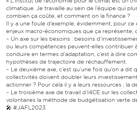
« L’Institut de l’économie pour le climat est un 
climatique. Je travaille au sein de l’équipe qui plu
combien ça coûte, et comment on la finance ?
Il y a une foule d’exemple, évidemment, pour ce q
enjeux macro-économiques que ça représente, don
– Un axe sur les besoins : besoins d’investisseme
ou leurs compétences peuvent-elles contribuer à 
conduire en termes d’adaptation, c’est à dire co
hypothèses de trajectoire de réchauffement.
– Le deuxième axe, c’est qu’une fois qu’on a dit
collectivités doivent doubler leurs investissements
actionner ? Pour cela il y a leurs ressources ; la 
– Le troisième axe de travail d’I4CE sur les collec
volontaires la méthode de budgétisation verte des 
🎤 #JAFL2023