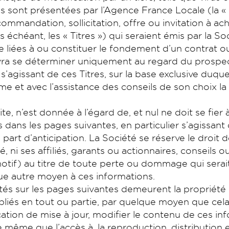
s sont présentées par l’Agence France Locale (la « 
mmandation, sollicitation, offre ou invitation à ach
as échéant, les « Titres ») qui seraient émis par la 
e liées à ou constituer le fondement d’un contrat 
 devra se déterminer uniquement au regard du prosp
 s’agissant de ces Titres, sur la base exclusive duque
même et avec l’assistance des conseils de son choix 
, n’est donnée à l’égard de, et nul ne doit se fier à
 dans les pages suivantes, en particulier s’agissant
art d’anticipation. La Société se réserve le droit d
, ni ses affiliés, garants ou actionnaires, conseils 
otif) au titre de toute perte ou dommage qui serai
que autre moyen à ces informations.
s sur les pages suivantes demeurent la propriété e
bliés en tout ou partie, par quelque moyen que cela s
cation de mise à jour, modifier le contenu de ces i
, de même que l’accès à, la reproduction, distributi