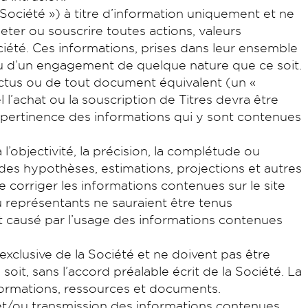
Société ») à titre d’information uniquement et ne
eter ou souscrire toutes actions, valeurs
Société. Ces informations, prises dans leur ensemble
ou d’un engagement de quelque nature que ce soit.
ectus ou de tout document équivalent (un «
l l’achat ou la souscription de Titres devra être
la pertinence des informations qui y sont contenues
 l’objectivité, la précision, la complétude ou
 des hypothèses, estimations, projections et autres
e corriger les informations contenues sur le site
ou représentants ne sauraient être tenus
t causé par l’usage des informations contenues
xclusive de la Société et ne doivent pas être
oit, sans l’accord préalable écrit de la Société. La
nformations, ressources et documents.
on et/ou transmission des informations contenues