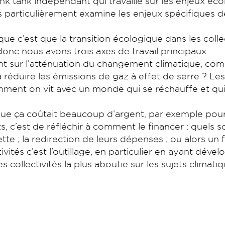
think tank indépendant qui travaille sur les enjeux
s particulièrement examine les enjeux spécifiques des c
ue c’est que la transition écologique dans les coll
c nous avons trois axes de travail principaux :
nt sur l’atténuation du changement climatique, comm
réduire les émissions de gaz à effet de serre ? Les 
mment on vit avec un monde qui se réchauffe et qui 
 que ça coûtait beaucoup d’argent, par exemple pour
, c’est de réfléchir à comment le financer : quels so
dette ; la redirection de leurs dépenses ; ou alors u
tivités c’est l’outillage, en particulier en ayant dév
collectivités la plus aboutie sur les sujets climatiq