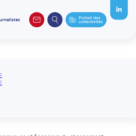
Portail des
urnalistes
collectivités
E
E