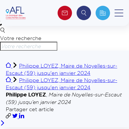
Votre recherche
Qui sommes-nous ?
Collectivités
Philippe LOYEZ, Maire de Noyelles-sur-
Escaut (59) jusqu'en janvier 2024
Investisseurs
Philippe LOYEZ, Maire de Noyelles-sur-
Escaut (59) jusqu'en janvier 2024
Journalistes
Philippe LOYEZ
,
Maire de Noyelles-sur-Escaut
(59) jusqu’en janvier 2024
Partager cet article