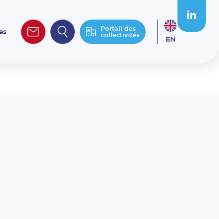
Portail des
es
collectivités
EN